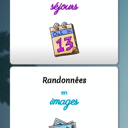
séjours
Randonnées
en
images