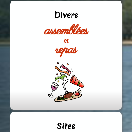
Divers
assemblées
et
repas
Sites