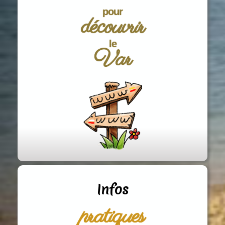
pour
découvrir
le
Var
Infos
pratiques