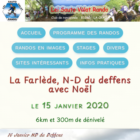
accueil
programme des randos
randos en images
stages
divers
sites intéressants
infos pratiques
La Farlède, N-D du deffens
avec Noël
le 15 janvier 2020
6km et 300m de dénivelé