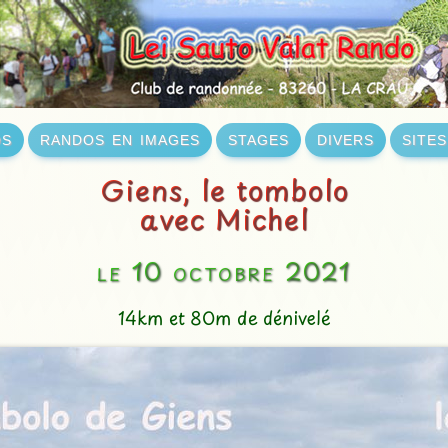
os
randos en images
stages
divers
site
Giens, le tombolo
avec Michel
le 10 octobre 2021
14km et 80m de dénivelé