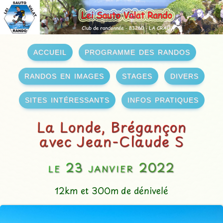
accueil
programme des randos
randos en images
stages
divers
sites intéressants
infos pratiques
La Londe, Brégançon
avec Jean-Claude S
le 23 janvier 2022
12km et 300m de dénivelé