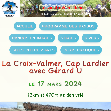
accueil
programme des randos
randos en images
stages
divers
sites intéressants
infos pratiques
La Croix-Valmer, Cap Lardier
avec Gérard U
le 17 mars 2024
13km et 470m de dénivelé