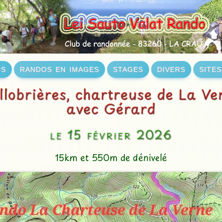
os
randos en images
stages
divers
site
llobrières, chartreuse de La Ve
avec Gérard
le 15 février 2026
15km et 550m de dénivelé