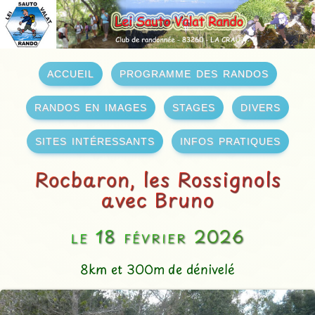
accueil
programme des randos
randos en images
stages
divers
sites intéressants
infos pratiques
Rocbaron, les Rossignols
avec Bruno
le 18 février 2026
8km et 300m de dénivelé